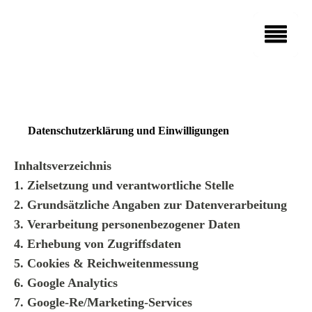
Fahrzeugbestand
ÜBER UNS
Fahrzeugankauf
Wir stellen uns vor
LEISTUNGEN
Unser Team
EVENTS
Unsere Services
DIENSTLEISTUNGEN
Elektromobilität
Schulranzenparty 2026
Finanzierung & Leasing
Datenschutzerklärung und Einwilligungen
KARRIERE
Reifen- und Räder-Service
Versicherung & Garantie
Offene Stellen
Ersatzteile & Zubehör
Inhaltsverzeichnis
Ausbildung bei Auto Zeh
1. Zielsetzung und verantwortliche Stelle
2. Grundsätzliche Angaben zur Datenverarbeitung
GEWERBEKUNDEN
MIETWAGEN
3. Verarbeitung personenbezogener Daten
4. Erhebung von Zugriffsdaten
NOTDIENST
5. Cookies & Reichweitenmessung
6. Google Analytics
7. Google-Re/Marketing-Services