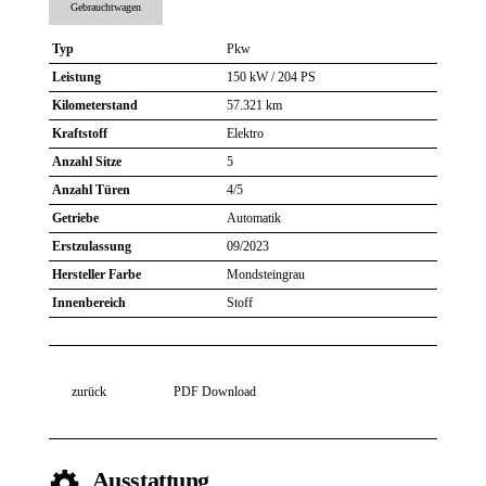
Gebrauchtwagen
Typ
Pkw
Leistung
150 kW / 204 PS
Kilometerstand
57.321 km
Kraftstoff
Elektro
Anzahl Sitze
5
Anzahl Türen
4/5
Getriebe
Automatik
Erstzulassung
09/2023
Hersteller Farbe
Mondsteingrau
Innenbereich
Stoff
zurück
PDF Download
Ausstattung