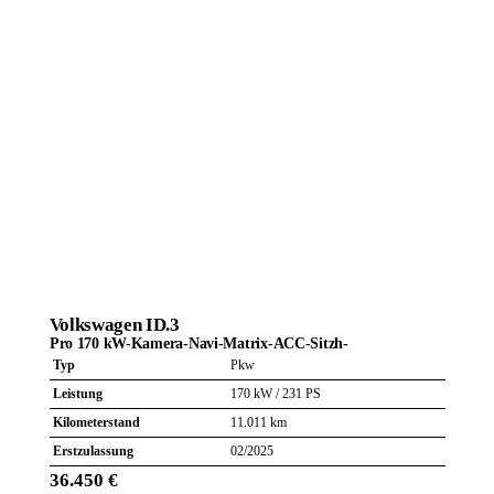
Volkswagen
ID.3
Vol
Pro 170 kW-Kamera-Navi-Matrix-ACC-Sitzh-
Pro
Typ
Pkw
Typ
Leistung
170 kW / 231 PS
Leis
Kilometerstand
11.011 km
Kilo
Erstzulassung
02/2025
Erst
36.450 €
29.