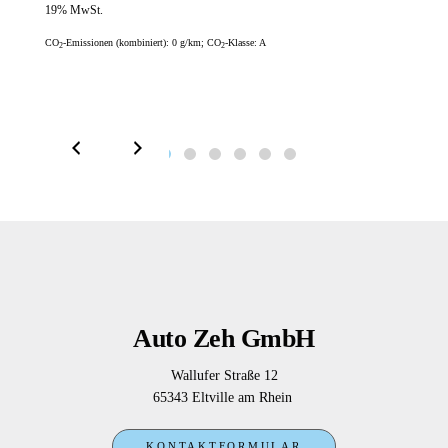
19% MwSt.
19% 
CO
-Emissionen (kombiniert):
0 g/km
;
CO
-Klasse:
A
2
2
fairer 
CO
-E
2
Auto Zeh GmbH
Wallufer Straße 12
65343 Eltville am Rhein
KONTAKTFORMULAR