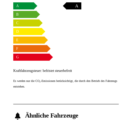
A
A
B
C
D
E
F
G
Kraftfahrzeugsteuer:
befristet steuerbefreit
Es werden nur die CO
-Emissionen berücksichtigt, die durch den Betrieb des Fahrzeugs
2
entstehen.
Ähnliche Fahrzeuge