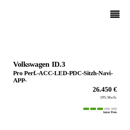
Fahrzeugbestand
ÜBER UNS
Fahrzeugankauf
Wir stellen uns vor
LEISTUNGEN
Unser Team
EVENTS
Unsere Services
DIENSTLEISTUNGEN
Elektromobilität
Schulranzenparty 2026
Finanzierung & Leasing
KARRIERE
Reifen- und Räder-Service
Versicherung & Garantie
Volkswagen
ID.3
Offene Stellen
Ersatzteile & Zubehör
Pro Perf.-ACC-LED-PDC-Sitzh-Navi-
Ausbildung bei Auto Zeh
APP-
GEWERBEKUNDEN
26.450 €
MIETWAGEN
19% MwSt.
NOTDIENST
fairer Preis