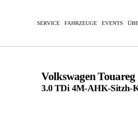
SERVICE
FAHRZEUGE
EVENTS
ÜBE
ONLINE-TERMINVERGABE
FAHRZEUGBÖRSE
ÜBER UNS
Service-Termin
EVENTS
Reifenwechsel Termin
Fahrzeugbestand
Wir stellen uns vor
Schulranzenparty 2026
Fahrzeugankauf
Unser Team
Volkswagen
Touareg
3.0 TDi 4M-AHK-Sitzh-