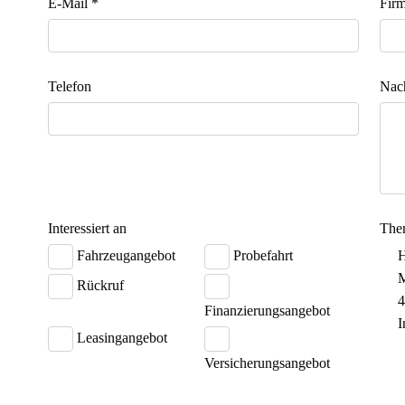
E-Mail *
Fir
Telefon
Nach
Interessiert an
The
Fahrzeugangebot
Probefahrt
H
M
Rückruf
Finanzierungsangebot
I
Leasingangebot
Versicherungsangebot