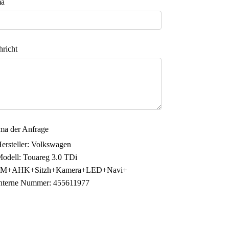
ma
richt
ma der Anfrage
ersteller: Volkswagen
odell: Touareg 3.0 TDi
4M+AHK+Sitzh+Kamera+LED+Navi+
nterne Nummer: 455611977