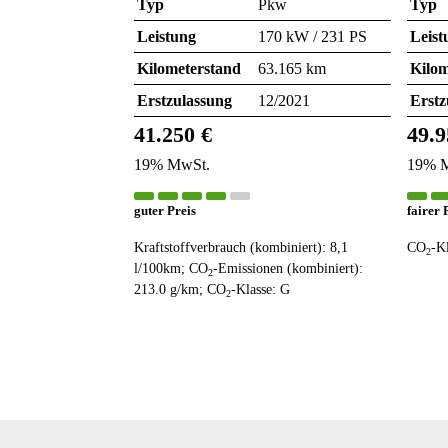
Typ
Pkw
Typ
Leistung
170 kW / 231 PS
Leist
Kilometerstand
63.165 km
Kilom
Erstzulassung
12/2021
Erstz
41.250 €
49.9
19% MwSt.
19% 
guter Preis
fairer 
Kraftstoffverbrauch (kombiniert):
8,1
CO
-K
2
l/100km
;
CO
-Emissionen (kombiniert):
2
213.0 g/km
;
CO
-Klasse:
G
2