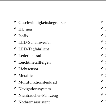
Geschwindigkeitsbegrenzer
HU neu
R
Isofix
LED-Scheinwerfer
S
LED-Tagfahrlicht
Lederlenkrad
Leichtmetallfelgen
S
Lichtsensor
S
Metallic
S
Multifunktionslenkrad
Navigationssystem
Nichtraucher-Fahrzeug
T
Notbremsassistent