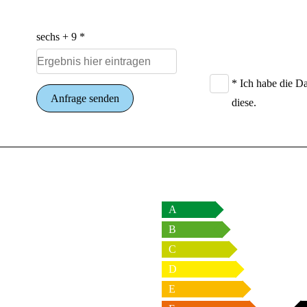
sechs + 9 *
* Ich habe die
Da
Anfrage senden
diese.
A
B
C
D
E