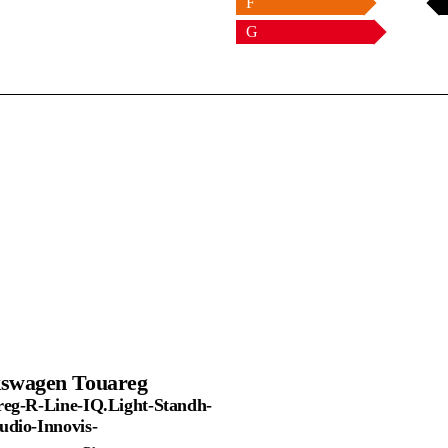
F
G
kswagen
Touareg
reg-R-Line-IQ.Light-Standh-
dio-Innovis-