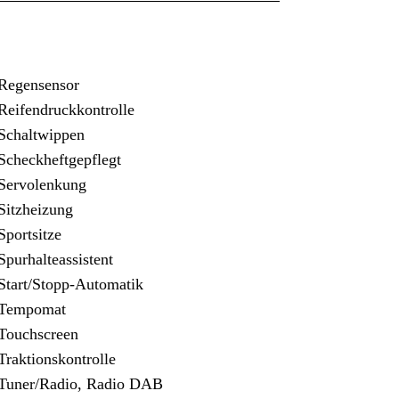
Regensensor
eifendruckkontrolle
Schaltwippen
checkheftgepflegt
Servolenkung
Sitzheizung
portsitze
purhalteassistent
tart/Stopp-Automatik
Tempomat
Touchscreen
raktionskontrolle
Tuner/Radio, Radio DAB