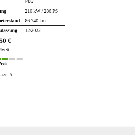
Pkw
ung
210 kW / 286 PS
eterstand
86.740 km
ulassung
12/2022
50 €
MwSt.
Preis
lasse:
A