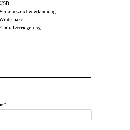
USB
Verkehrszeichenerkennung
Winterpaket
entralverriegelung
e *